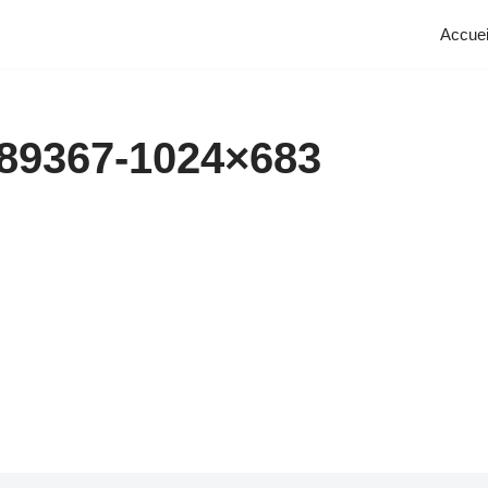
Accuei
89367-1024×683