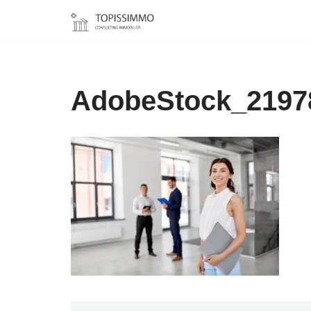
Aller
au
contenu
AdobeStock_2197