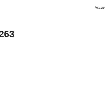
Accuei
263