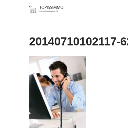
Aller
au
contenu
20140710102117-6