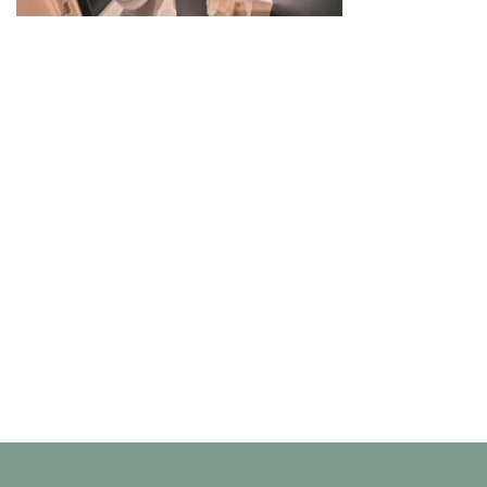
Neve
| Propulsé par
WordPress