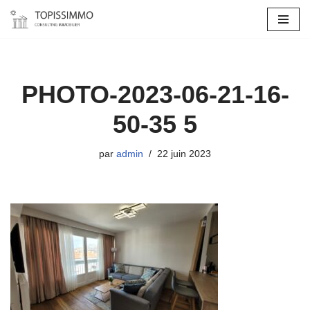
Aller
au
contenu
PHOTO-2023-06-21-16-
50-35 5
par
admin
22 juin 2023