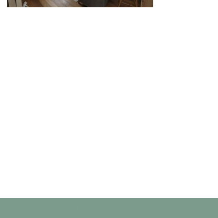
Neve
| Propulsé par
WordPress