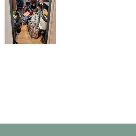
Neve
| Propulsé par
WordPress