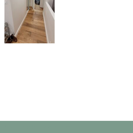
Neve
| Propulsé par
WordPress