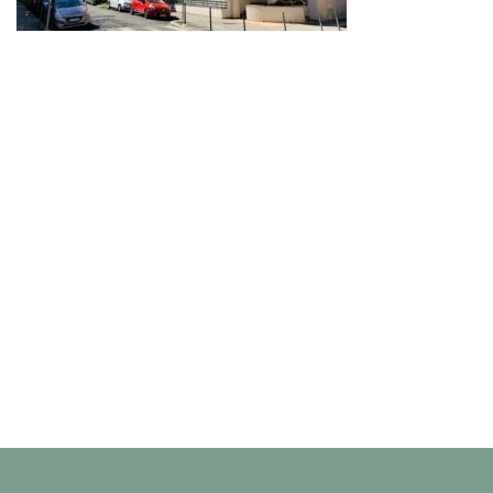
Neve
| Propulsé par
WordPress