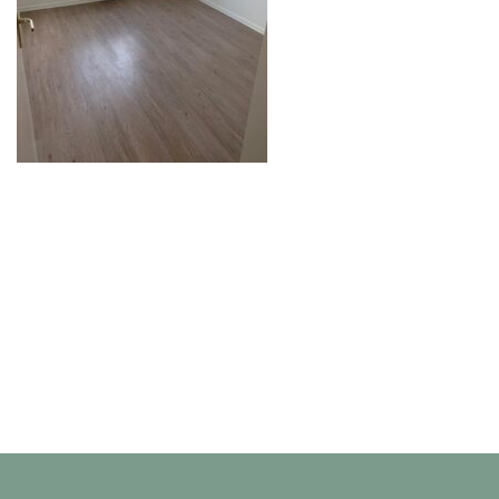
Neve
| Propulsé par
WordPress