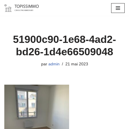
Aller
au
contenu
51900c90-1e68-4ad2-
bd26-1d4e66509048
par
admin
21 mai 2023