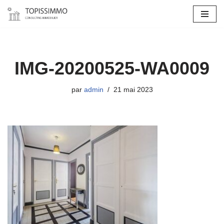
Aller
au
contenu
IMG-20200525-WA0009
par
admin
21 mai 2023