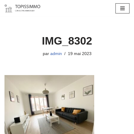
Aller
au
contenu
IMG_8302
par
admin
19 mai 2023