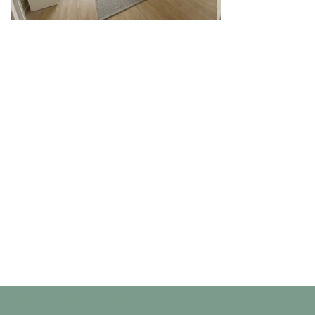
Neve
| Propulsé par
WordPress