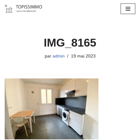
Aller
au
contenu
IMG_8165
par
admin
19 mai 2023