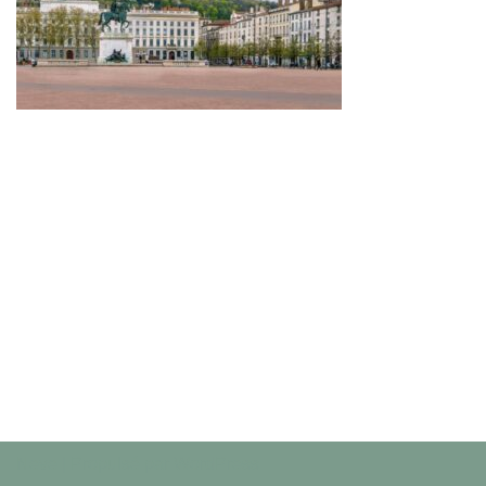
Neve
| Propulsé par
WordPress